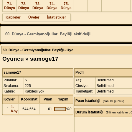
71.
72.
73.
74.
75.
Dünya
Dünya
Dünya
Dünya
Dünya
Kabileler
Üyeler
İstatistikler
60. Dünya - Germiyanoğulları Beyliği aktif değil.
60. Dünya - Germiyanoğulları Beyliği - Üye
Oyuncu » samoge17
samoge17
Profil
Puanlar:
61
Yaş:
Belirtilmedi
Sıralama:
225
Cinsiyet:
Belirtilmedi
Kabile:
Kabilesi yok
İkametgah:
Belirtilmedi
Köyler
Koordinat
Puan
Yapım
Puan İstatistiği
(son 10 günlük)
1.
1
544|564
61
%0
Köy
Durum İstatistiği
(Silinen kabileler 