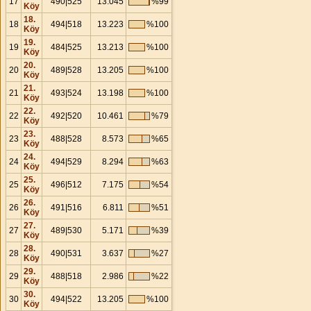
17
490|525
13.045
%99
Köy
18.
18
494|518
13.223
%100
Köy
19.
19
484|525
13.213
%100
Köy
20.
20
489|528
13.205
%100
Köy
21.
21
493|524
13.198
%100
Köy
22.
22
492|520
10.461
%79
Köy
23.
23
488|528
8.573
%65
Köy
24.
24
494|529
8.294
%63
Köy
25.
25
496|512
7.175
%54
Köy
26.
26
491|516
6.811
%51
Köy
27.
27
489|530
5.171
%39
Köy
28.
28
490|531
3.637
%27
Köy
29.
29
488|518
2.986
%22
Köy
30.
30
494|522
13.205
%100
Köy