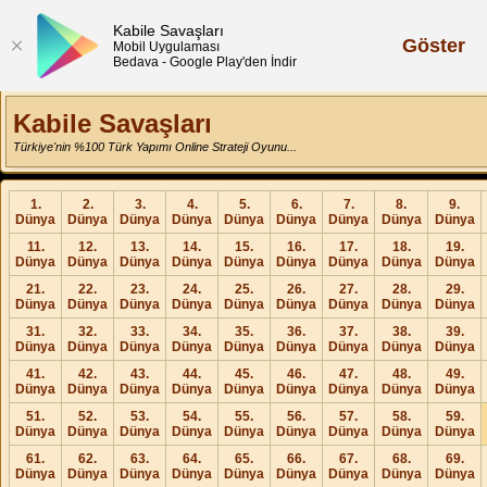
Kabile Savaşları
Göster
Mobil Uygulaması
Bedava - Google Play'den İndir
Kabile Savaşları
Türkiye'nin %100 Türk Yapımı Online Strateji Oyunu...
1.
2.
3.
4.
5.
6.
7.
8.
9.
Dünya
Dünya
Dünya
Dünya
Dünya
Dünya
Dünya
Dünya
Dünya
11.
12.
13.
14.
15.
16.
17.
18.
19.
Dünya
Dünya
Dünya
Dünya
Dünya
Dünya
Dünya
Dünya
Dünya
21.
22.
23.
24.
25.
26.
27.
28.
29.
Dünya
Dünya
Dünya
Dünya
Dünya
Dünya
Dünya
Dünya
Dünya
31.
32.
33.
34.
35.
36.
37.
38.
39.
Dünya
Dünya
Dünya
Dünya
Dünya
Dünya
Dünya
Dünya
Dünya
41.
42.
43.
44.
45.
46.
47.
48.
49.
Dünya
Dünya
Dünya
Dünya
Dünya
Dünya
Dünya
Dünya
Dünya
51.
52.
53.
54.
55.
56.
57.
58.
59.
Dünya
Dünya
Dünya
Dünya
Dünya
Dünya
Dünya
Dünya
Dünya
61.
62.
63.
64.
65.
66.
67.
68.
69.
Dünya
Dünya
Dünya
Dünya
Dünya
Dünya
Dünya
Dünya
Dünya