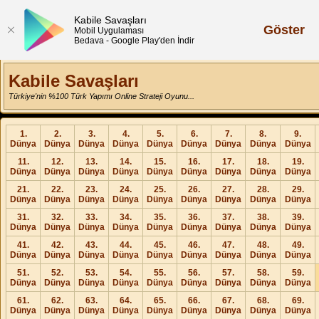
Kabile Savaşları
Göster
Mobil Uygulaması
Bedava - Google Play'den İndir
Kabile Savaşları
Türkiye'nin %100 Türk Yapımı Online Strateji Oyunu...
1.
2.
3.
4.
5.
6.
7.
8.
9.
Dünya
Dünya
Dünya
Dünya
Dünya
Dünya
Dünya
Dünya
Dünya
11.
12.
13.
14.
15.
16.
17.
18.
19.
Dünya
Dünya
Dünya
Dünya
Dünya
Dünya
Dünya
Dünya
Dünya
21.
22.
23.
24.
25.
26.
27.
28.
29.
Dünya
Dünya
Dünya
Dünya
Dünya
Dünya
Dünya
Dünya
Dünya
31.
32.
33.
34.
35.
36.
37.
38.
39.
Dünya
Dünya
Dünya
Dünya
Dünya
Dünya
Dünya
Dünya
Dünya
41.
42.
43.
44.
45.
46.
47.
48.
49.
Dünya
Dünya
Dünya
Dünya
Dünya
Dünya
Dünya
Dünya
Dünya
51.
52.
53.
54.
55.
56.
57.
58.
59.
Dünya
Dünya
Dünya
Dünya
Dünya
Dünya
Dünya
Dünya
Dünya
61.
62.
63.
64.
65.
66.
67.
68.
69.
Dünya
Dünya
Dünya
Dünya
Dünya
Dünya
Dünya
Dünya
Dünya