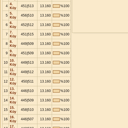
4.
4
451|513
13.160
%100
Köy
5.
5
456|510
13.160
%100
Köy
6.
6
452|512
13.160
%100
Köy
7.
7
451|515
13.160
%100
Köy
8.
8
449|509
13.160
%100
Köy
9.
9
451|509
13.160
%100
Köy
10.
10
449|513
13.160
%100
Köy
11.
11
449|512
13.160
%100
Köy
12.
12
450|511
13.160
%100
Köy
13.
13
446|510
13.160
%100
Köy
14.
14
445|509
13.160
%100
Köy
15.
15
458|510
13.160
%100
Köy
16.
16
446|507
13.160
%100
Köy
17.