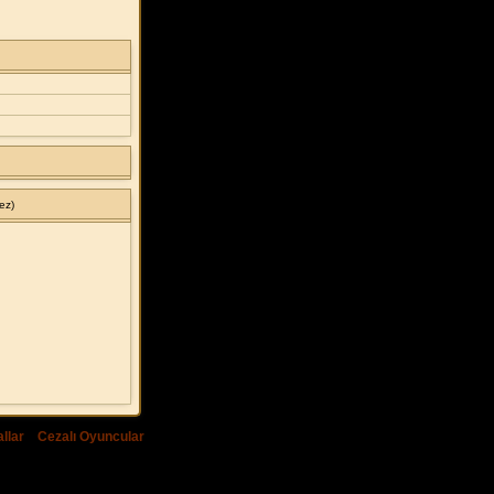
ez)
llar
|
Cezalı Oyuncular