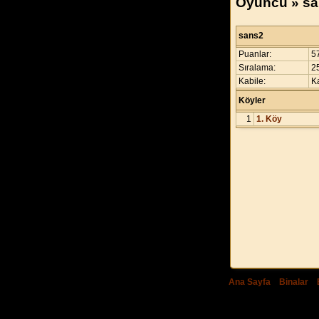
Oyuncu » s
sans2
Puanlar:
5
Sıralama:
2
Kabile:
Ka
Köyler
1
1. Köy
Ana Sayfa
|
Binalar
|