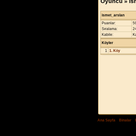
Oyuncu » is
ismet_arslan
Puanlar:
5
Sıralama:
2
Kabile:
Ka
Köyler
1
1. Köy
Ana Sayfa
|
Binalar
|