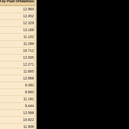
Köy Puan Ortalaması
12.960
12.452
12.329
13.168
11.102
11.289
10.712
12.505
12.271
11.665
12.968
9.392
8.992
11.181
9.444
12.588
10.922
11.908