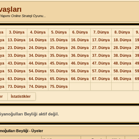
vaşları
Yapımı Online Strateji Oyunu...
ya
3. Dünya
4. Dünya
5. Dünya
6. Dünya
7. Dünya
8. Dünya
9
nya
13. Dünya
14. Dünya
15. Dünya
16. Dünya
17. Dünya
18. Dünya
19
nya
23. Dünya
24. Dünya
25. Dünya
26. Dünya
27. Dünya
28. Dünya
29
nya
33. Dünya
34. Dünya
35. Dünya
36. Dünya
37. Dünya
38. Dünya
39
nya
43. Dünya
44. Dünya
45. Dünya
46. Dünya
47. Dünya
48. Dünya
49
nya
53. Dünya
54. Dünya
55. Dünya
56. Dünya
57. Dünya
58. Dünya
59
nya
63. Dünya
64. Dünya
65. Dünya
66. Dünya
67. Dünya
68. Dünya
69
nya
73. Dünya
74. Dünya
75. Dünya
er
İstatistikler
yanoğulları Beyliği aktif değil.
oğulları Beyliği - Üyeler