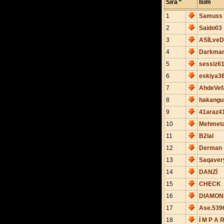
Sıra *
İsim
1
Samuss
2
Saido03
3
ASİLve
4
Darkma
5
sessiz6
6
eskiya3
7
AhdeVef
8
hakangu
9
41araz41
10
Mehmeta
11
B2lal
12
Derman
13
Saqaver
14
DANZİ
15
CHECK
16
DIAMOND
17
Ase.539
18
İ M P A 