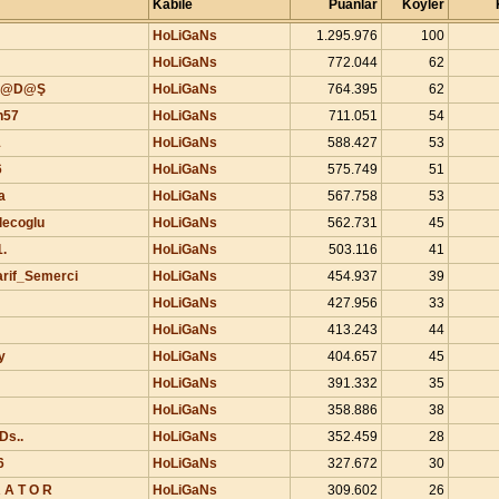
Kabile
Puanlar
Köyler
HoLiGaNs
1.295.976
100
HoLiGaNs
772.044
62
D@D@Ş
HoLiGaNs
764.395
62
n57
HoLiGaNs
711.051
54
1
HoLiGaNs
588.427
53
6
HoLiGaNs
575.749
51
a
HoLiGaNs
567.758
53
lecoglu
HoLiGaNs
562.731
45
.
HoLiGaNs
503.116
41
rif_Semerci
HoLiGaNs
454.937
39
HoLiGaNs
427.956
33
HoLiGaNs
413.243
44
y
HoLiGaNs
404.657
45
HoLiGaNs
391.332
35
HoLiGaNs
358.886
38
s..
HoLiGaNs
352.459
28
6
HoLiGaNs
327.672
30
R A T O R
HoLiGaNs
309.602
26