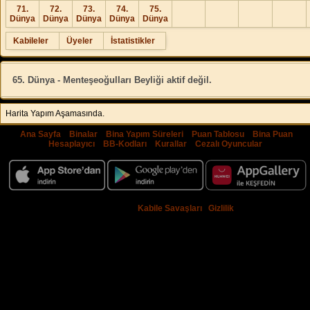
71.
72.
73.
74.
75.
Dünya
Dünya
Dünya
Dünya
Dünya
Kabileler
Üyeler
İstatistikler
65. Dünya - Menteşeoğulları Beyliği aktif değil.
Harita Yapım Aşamasında.
Ana Sayfa
|
Binalar
|
Bina Yapım Süreleri
|
Puan Tablosu
|
Bina Puan
Hesaplayıcı
|
BB-Kodları
|
Kurallar
|
Cezalı Oyuncular
© 2009 - 2026 -
Kabile Savaşları
|
Gizlilik