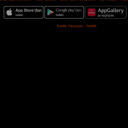
© 2009 - 2026 -
Kabile Savaşları
|
Gizlilik