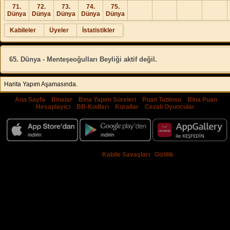
71.
72.
73.
74.
75.
Dünya
Dünya
Dünya
Dünya
Dünya
Kabileler
Üyeler
İstatistikler
65. Dünya - Menteşeoğulları Beyliği aktif değil.
Harita Yapım Aşamasında.
Ana Sayfa
|
Binalar
|
Bina Yapım Süreleri
|
Puan Tablosu
|
Bina Puan
Hesaplayıcı
|
BB-Kodları
|
Kurallar
|
Cezalı Oyuncular
© 2009 - 2026 -
Kabile Savaşları
|
Gizlilik