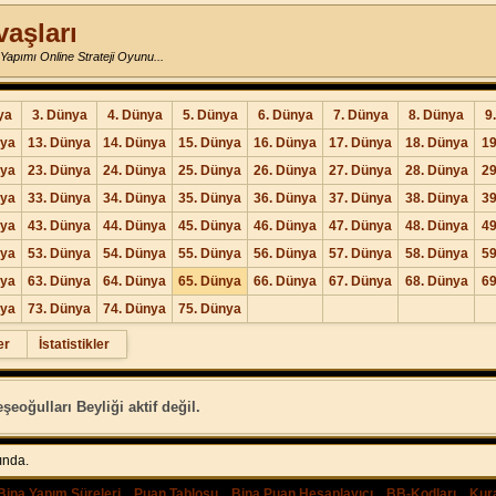
vaşları
Yapımı Online Strateji Oyunu...
ya
3. Dünya
4. Dünya
5. Dünya
6. Dünya
7. Dünya
8. Dünya
9
nya
13. Dünya
14. Dünya
15. Dünya
16. Dünya
17. Dünya
18. Dünya
19
nya
23. Dünya
24. Dünya
25. Dünya
26. Dünya
27. Dünya
28. Dünya
29
nya
33. Dünya
34. Dünya
35. Dünya
36. Dünya
37. Dünya
38. Dünya
39
nya
43. Dünya
44. Dünya
45. Dünya
46. Dünya
47. Dünya
48. Dünya
49
nya
53. Dünya
54. Dünya
55. Dünya
56. Dünya
57. Dünya
58. Dünya
59
nya
63. Dünya
64. Dünya
65. Dünya
66. Dünya
67. Dünya
68. Dünya
69
nya
73. Dünya
74. Dünya
75. Dünya
er
İstatistikler
şeoğulları Beyliği aktif değil.
ında.
Bina Yapım Süreleri
|
Puan Tablosu
|
Bina Puan Hesaplayıcı
|
BB-Kodları
|
Kura