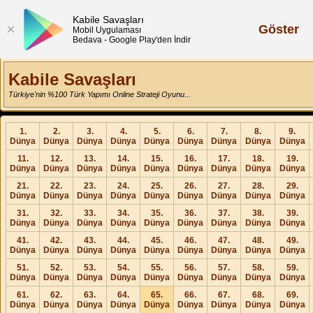
Kabile Savaşları
Göster
Mobil Uygulaması
Bedava - Google Play'den İndir
Kabile Savaşları
Türkiye'nin %100 Türk Yapımı Online Strateji Oyunu...
1.
2.
3.
4.
5.
6.
7.
8.
9.
Dünya
Dünya
Dünya
Dünya
Dünya
Dünya
Dünya
Dünya
Dünya
11.
12.
13.
14.
15.
16.
17.
18.
19.
Dünya
Dünya
Dünya
Dünya
Dünya
Dünya
Dünya
Dünya
Dünya
21.
22.
23.
24.
25.
26.
27.
28.
29.
Dünya
Dünya
Dünya
Dünya
Dünya
Dünya
Dünya
Dünya
Dünya
31.
32.
33.
34.
35.
36.
37.
38.
39.
Dünya
Dünya
Dünya
Dünya
Dünya
Dünya
Dünya
Dünya
Dünya
41.
42.
43.
44.
45.
46.
47.
48.
49.
Dünya
Dünya
Dünya
Dünya
Dünya
Dünya
Dünya
Dünya
Dünya
51.
52.
53.
54.
55.
56.
57.
58.
59.
Dünya
Dünya
Dünya
Dünya
Dünya
Dünya
Dünya
Dünya
Dünya
61.
62.
63.
64.
65.
66.
67.
68.
69.
Dünya
Dünya
Dünya
Dünya
Dünya
Dünya
Dünya
Dünya
Dünya