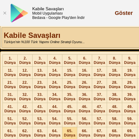
Kabile Savaşları
Göster
Mobil Uygulaması
Bedava - Google Play'den İndir
Kabile Savaşları
Türkiye'nin %100 Türk Yapımı Online Strateji Oyunu...
1.
2.
3.
4.
5.
6.
7.
8.
9.
Dünya
Dünya
Dünya
Dünya
Dünya
Dünya
Dünya
Dünya
Dünya
11.
12.
13.
14.
15.
16.
17.
18.
19.
Dünya
Dünya
Dünya
Dünya
Dünya
Dünya
Dünya
Dünya
Dünya
21.
22.
23.
24.
25.
26.
27.
28.
29.
Dünya
Dünya
Dünya
Dünya
Dünya
Dünya
Dünya
Dünya
Dünya
31.
32.
33.
34.
35.
36.
37.
38.
39.
Dünya
Dünya
Dünya
Dünya
Dünya
Dünya
Dünya
Dünya
Dünya
41.
42.
43.
44.
45.
46.
47.
48.
49.
Dünya
Dünya
Dünya
Dünya
Dünya
Dünya
Dünya
Dünya
Dünya
51.
52.
53.
54.
55.
56.
57.
58.
59.
Dünya
Dünya
Dünya
Dünya
Dünya
Dünya
Dünya
Dünya
Dünya
61.
62.
63.
64.
65.
66.
67.
68.
69.
Dünya
Dünya
Dünya
Dünya
Dünya
Dünya
Dünya
Dünya
Dünya