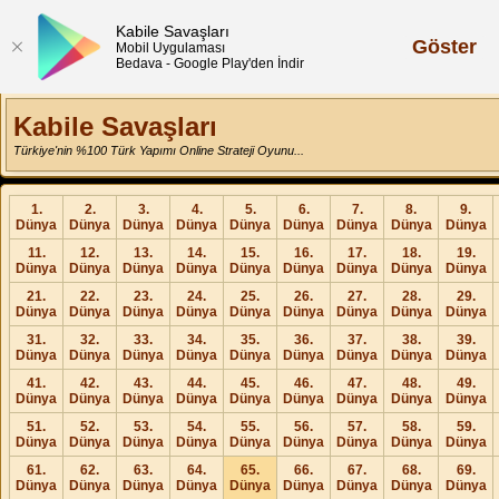
Kabile Savaşları
Göster
Mobil Uygulaması
Bedava - Google Play'den İndir
Kabile Savaşları
Türkiye'nin %100 Türk Yapımı Online Strateji Oyunu...
1.
2.
3.
4.
5.
6.
7.
8.
9.
Dünya
Dünya
Dünya
Dünya
Dünya
Dünya
Dünya
Dünya
Dünya
11.
12.
13.
14.
15.
16.
17.
18.
19.
Dünya
Dünya
Dünya
Dünya
Dünya
Dünya
Dünya
Dünya
Dünya
21.
22.
23.
24.
25.
26.
27.
28.
29.
Dünya
Dünya
Dünya
Dünya
Dünya
Dünya
Dünya
Dünya
Dünya
31.
32.
33.
34.
35.
36.
37.
38.
39.
Dünya
Dünya
Dünya
Dünya
Dünya
Dünya
Dünya
Dünya
Dünya
41.
42.
43.
44.
45.
46.
47.
48.
49.
Dünya
Dünya
Dünya
Dünya
Dünya
Dünya
Dünya
Dünya
Dünya
51.
52.
53.
54.
55.
56.
57.
58.
59.
Dünya
Dünya
Dünya
Dünya
Dünya
Dünya
Dünya
Dünya
Dünya
61.
62.
63.
64.
65.
66.
67.
68.
69.
Dünya
Dünya
Dünya
Dünya
Dünya
Dünya
Dünya
Dünya
Dünya