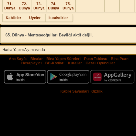
71.
72.
73.
74.
75.
Dünya
Dünya
Dünya
Dünya
Dünya
Kabileler
Üyeler
İstatistikler
65. Dünya - Menteşeoğulları Beyliği aktif değil.
Harita Yapım Aşamasında.
Ana Sayfa
|
Binalar
|
Bina Yapım Süreleri
|
Puan Tablosu
|
Bina Puan
Hesaplayıcı
|
BB-Kodları
|
Kurallar
|
Cezalı Oyuncular
© 2009 - 2026 -
Kabile Savaşları
|
Gizlilik