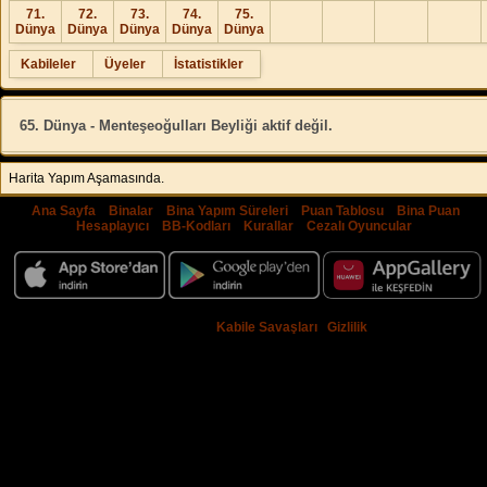
71.
72.
73.
74.
75.
Dünya
Dünya
Dünya
Dünya
Dünya
Kabileler
Üyeler
İstatistikler
65. Dünya - Menteşeoğulları Beyliği aktif değil.
Harita Yapım Aşamasında.
Ana Sayfa
|
Binalar
|
Bina Yapım Süreleri
|
Puan Tablosu
|
Bina Puan
Hesaplayıcı
|
BB-Kodları
|
Kurallar
|
Cezalı Oyuncular
© 2009 - 2026 -
Kabile Savaşları
|
Gizlilik