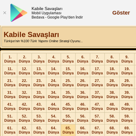
Kabile Savaşları
Göster
Mobil Uygulaması
Bedava - Google Play'den İndir
Kabile Savaşları
Türkiye'nin %100 Türk Yapımı Online Strateji Oyunu...
1.
2.
3.
4.
5.
6.
7.
8.
9.
Dünya
Dünya
Dünya
Dünya
Dünya
Dünya
Dünya
Dünya
Dünya
11.
12.
13.
14.
15.
16.
17.
18.
19.
Dünya
Dünya
Dünya
Dünya
Dünya
Dünya
Dünya
Dünya
Dünya
21.
22.
23.
24.
25.
26.
27.
28.
29.
Dünya
Dünya
Dünya
Dünya
Dünya
Dünya
Dünya
Dünya
Dünya
31.
32.
33.
34.
35.
36.
37.
38.
39.
Dünya
Dünya
Dünya
Dünya
Dünya
Dünya
Dünya
Dünya
Dünya
41.
42.
43.
44.
45.
46.
47.
48.
49.
Dünya
Dünya
Dünya
Dünya
Dünya
Dünya
Dünya
Dünya
Dünya
51.
52.
53.
54.
55.
56.
57.
58.
59.
Dünya
Dünya
Dünya
Dünya
Dünya
Dünya
Dünya
Dünya
Dünya
61.
62.
63.
64.
65.
66.
67.
68.
69.
Dünya
Dünya
Dünya
Dünya
Dünya
Dünya
Dünya
Dünya
Dünya