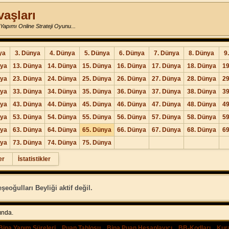
vaşları
Yapımı Online Strateji Oyunu...
ya
3. Dünya
4. Dünya
5. Dünya
6. Dünya
7. Dünya
8. Dünya
9
nya
13. Dünya
14. Dünya
15. Dünya
16. Dünya
17. Dünya
18. Dünya
19
nya
23. Dünya
24. Dünya
25. Dünya
26. Dünya
27. Dünya
28. Dünya
29
nya
33. Dünya
34. Dünya
35. Dünya
36. Dünya
37. Dünya
38. Dünya
39
nya
43. Dünya
44. Dünya
45. Dünya
46. Dünya
47. Dünya
48. Dünya
49
nya
53. Dünya
54. Dünya
55. Dünya
56. Dünya
57. Dünya
58. Dünya
59
nya
63. Dünya
64. Dünya
65. Dünya
66. Dünya
67. Dünya
68. Dünya
69
nya
73. Dünya
74. Dünya
75. Dünya
er
İstatistikler
şeoğulları Beyliği aktif değil.
ında.
Bina Yapım Süreleri
|
Puan Tablosu
|
Bina Puan Hesaplayıcı
|
BB-Kodları
|
Kura