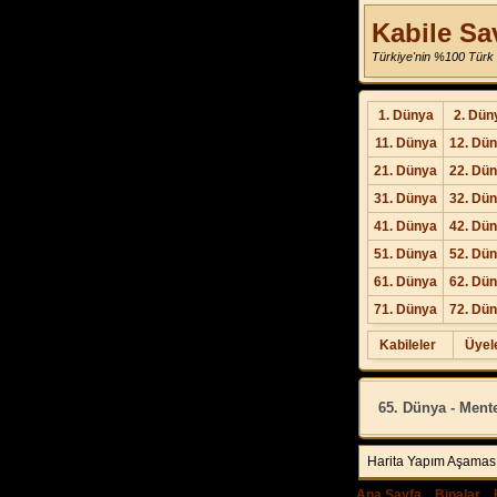
Kabile Sa
Türkiye'nin %100 Türk 
1. Dünya
2. Dün
11. Dünya
12. Dü
21. Dünya
22. Dü
31. Dünya
32. Dü
41. Dünya
42. Dü
51. Dünya
52. Dü
61. Dünya
62. Dü
71. Dünya
72. Dü
Kabileler
Üyel
65. Dünya - Mente
Harita Yapım Aşamas
Ana Sayfa
|
Binalar
|