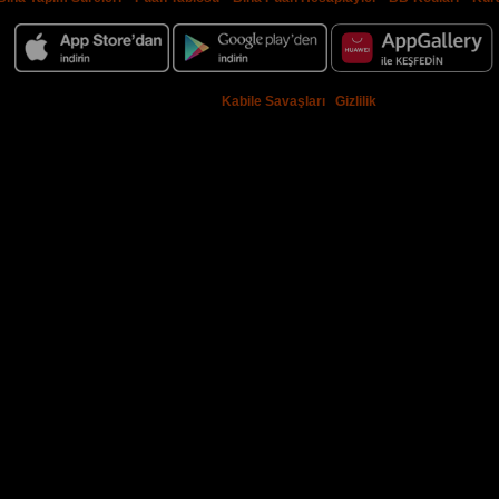
© 2009 - 2026 -
Kabile Savaşları
|
Gizlilik