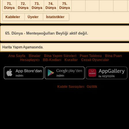
71.
72.
73.
74.
75.
Dünya
Dünya
Dünya
Dünya
Dünya
Kabileler
Üyeler
İstatistikler
65. Dünya - Menteşeoğulları Beyliği aktif değil.
Harita Yapım Aşamasında.
Ana Sayfa
|
Binalar
|
Bina Yapım Süreleri
|
Puan Tablosu
|
Bina Puan
Hesaplayıcı
|
BB-Kodları
|
Kurallar
|
Cezalı Oyuncular
© 2009 - 2026 -
Kabile Savaşları
|
Gizlilik