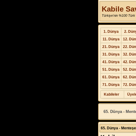
Kabile Sa
Türkiye'nin %100 Türk 
1. Dünya
2. Dün
11. Dünya
12. Dü
21. Dünya
22. Dü
31. Dünya
32. Dü
41. Dünya
42. Dü
51. Dünya
52. Dü
61. Dünya
62. Dü
71. Dünya
72. Dü
Kabileler
Üyel
65. Dünya - Mente
65. Dünya - Menteşeo