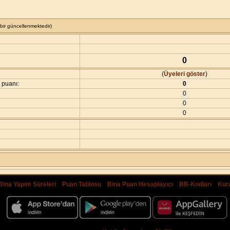
bir güncellenmektedir)
0
(
Üyeleri göster
)
 puanı:
0
0
0
0
Bina Yapım Süreleri
|
Puan Tablosu
|
Bina Puan Hesaplayıcı
|
BB-Kodları
|
Kura