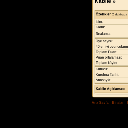
Kabile »
Özellikler
(5 dakikada 
Isim:
Kodu:
Sıralama:
Üye sayisi:
40 en iyi oyuncuların
Toplam Puan:
Puan ortalaması:
Toplam köyler:
Kurucu:
Kurulma Tarihi:
Anasayfa:
Kabile Açıklaması
Ana Sayfa
|
Binalar
|