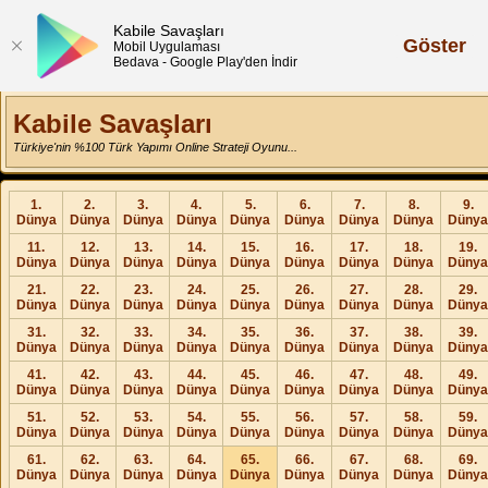
Kabile Savaşları
Göster
Mobil Uygulaması
Bedava - Google Play'den İndir
Kabile Savaşları
Türkiye'nin %100 Türk Yapımı Online Strateji Oyunu...
1.
2.
3.
4.
5.
6.
7.
8.
9.
Dünya
Dünya
Dünya
Dünya
Dünya
Dünya
Dünya
Dünya
Dünya
11.
12.
13.
14.
15.
16.
17.
18.
19.
Dünya
Dünya
Dünya
Dünya
Dünya
Dünya
Dünya
Dünya
Dünya
21.
22.
23.
24.
25.
26.
27.
28.
29.
Dünya
Dünya
Dünya
Dünya
Dünya
Dünya
Dünya
Dünya
Dünya
31.
32.
33.
34.
35.
36.
37.
38.
39.
Dünya
Dünya
Dünya
Dünya
Dünya
Dünya
Dünya
Dünya
Dünya
41.
42.
43.
44.
45.
46.
47.
48.
49.
Dünya
Dünya
Dünya
Dünya
Dünya
Dünya
Dünya
Dünya
Dünya
51.
52.
53.
54.
55.
56.
57.
58.
59.
Dünya
Dünya
Dünya
Dünya
Dünya
Dünya
Dünya
Dünya
Dünya
61.
62.
63.
64.
65.
66.
67.
68.
69.
Dünya
Dünya
Dünya
Dünya
Dünya
Dünya
Dünya
Dünya
Dünya