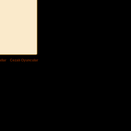
llar
|
Cezalı Oyuncular