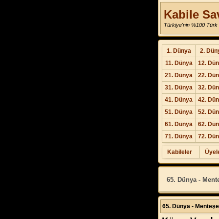
Kabile Sa
Türkiye'nin %100 Türk 
1. Dünya
2. Dün
11. Dünya
12. Dü
21. Dünya
22. Dü
31. Dünya
32. Dü
41. Dünya
42. Dü
51. Dünya
52. Dü
61. Dünya
62. Dü
71. Dünya
72. Dü
Kabileler
Üyel
65. Dünya - Mente
65. Dünya - Menteşeo