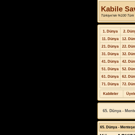
Kabile Sa
Türkiye'nin %100 Türk 
1. Dünya
2. Dün
11. Dünya
12. Dü
21. Dünya
22. Dü
31. Dünya
32. Dü
41. Dünya
42. Dü
51. Dünya
52. Dü
61. Dünya
62. Dü
71. Dünya
72. Dü
Kabileler
Üyel
65. Dünya - Mente
65. Dünya - Menteşeo