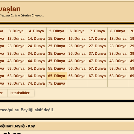
vaşları
Yapımı Online Strateji Oyunu...
ya
3. Dünya
4. Dünya
5. Dünya
6. Dünya
7. Dünya
8. Dünya
9
nya
13. Dünya
14. Dünya
15. Dünya
16. Dünya
17. Dünya
18. Dünya
19
nya
23. Dünya
24. Dünya
25. Dünya
26. Dünya
27. Dünya
28. Dünya
29
nya
33. Dünya
34. Dünya
35. Dünya
36. Dünya
37. Dünya
38. Dünya
39
nya
43. Dünya
44. Dünya
45. Dünya
46. Dünya
47. Dünya
48. Dünya
49
nya
53. Dünya
54. Dünya
55. Dünya
56. Dünya
57. Dünya
58. Dünya
59
nya
63. Dünya
64. Dünya
65. Dünya
66. Dünya
67. Dünya
68. Dünya
69
nya
73. Dünya
74. Dünya
75. Dünya
er
İstatistikler
şeoğulları Beyliği aktif değil.
ğulları Beyliği - Köy