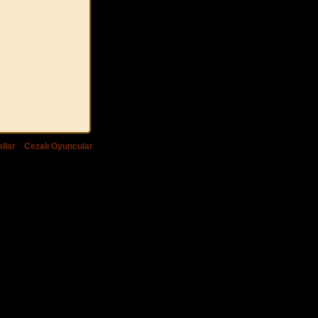
llar
|
Cezalı Oyuncular