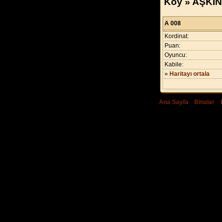
Köy » AŞKI
A 008
Kordinat:
Puan:
Oyuncu:
Kabile:
»
Haritayı ortala
Ana Sayfa
|
Binalar
|