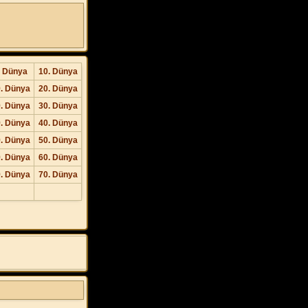
. Dünya
10. Dünya
. Dünya
20. Dünya
. Dünya
30. Dünya
. Dünya
40. Dünya
. Dünya
50. Dünya
. Dünya
60. Dünya
. Dünya
70. Dünya