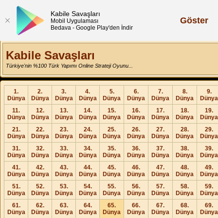
Kabile Savaşları
Göster
Mobil Uygulaması
Bedava - Google Play'den İndir
Kabile Savaşları
Türkiye'nin %100 Türk Yapımı Online Strateji Oyunu...
1.
2.
3.
4.
5.
6.
7.
8.
9.
Dünya
Dünya
Dünya
Dünya
Dünya
Dünya
Dünya
Dünya
Dünya
11.
12.
13.
14.
15.
16.
17.
18.
19.
Dünya
Dünya
Dünya
Dünya
Dünya
Dünya
Dünya
Dünya
Dünya
21.
22.
23.
24.
25.
26.
27.
28.
29.
Dünya
Dünya
Dünya
Dünya
Dünya
Dünya
Dünya
Dünya
Dünya
31.
32.
33.
34.
35.
36.
37.
38.
39.
Dünya
Dünya
Dünya
Dünya
Dünya
Dünya
Dünya
Dünya
Dünya
41.
42.
43.
44.
45.
46.
47.
48.
49.
Dünya
Dünya
Dünya
Dünya
Dünya
Dünya
Dünya
Dünya
Dünya
51.
52.
53.
54.
55.
56.
57.
58.
59.
Dünya
Dünya
Dünya
Dünya
Dünya
Dünya
Dünya
Dünya
Dünya
61.
62.
63.
64.
65.
66.
67.
68.
69.
Dünya
Dünya
Dünya
Dünya
Dünya
Dünya
Dünya
Dünya
Dünya