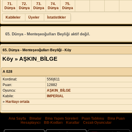
71.
72.
73.
74.
75.
Dünya
Dünya
Dünya
Dünya
Dünya
Kabileler
Üyeler
İstatistikler
65. Dünya - Menteşeoğulları Beyliği aktif değil.
65. Dünya - Menteşeoğulları Beyliği - Köy
Köy » AŞKIN_BİLGE
A 028
Kordinat:
556|611
Puan:
12882
Oyuncu:
AŞKIN_BİLGE
Kabile:
IMPERIAL
»
Haritayı ortala
Ana Sayfa
|
Binalar
|
Bina Yapım Süreleri
|
Puan Tablosu
|
Bina Puan
Hesaplayıcı
|
BB-Kodları
|
Kurallar
|
Cezalı Oyuncular