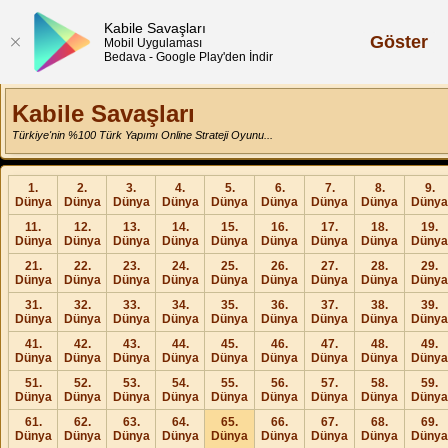
Kabile Savaşları
Göster
Mobil Uygulaması
Bedava - Google Play'den İndir
Kabile Savaşları
Türkiye'nin %100 Türk Yapımı Online Strateji Oyunu...
1.
2.
3.
4.
5.
6.
7.
8.
9.
Dünya
Dünya
Dünya
Dünya
Dünya
Dünya
Dünya
Dünya
Dünya
11.
12.
13.
14.
15.
16.
17.
18.
19.
Dünya
Dünya
Dünya
Dünya
Dünya
Dünya
Dünya
Dünya
Dünya
21.
22.
23.
24.
25.
26.
27.
28.
29.
Dünya
Dünya
Dünya
Dünya
Dünya
Dünya
Dünya
Dünya
Dünya
31.
32.
33.
34.
35.
36.
37.
38.
39.
Dünya
Dünya
Dünya
Dünya
Dünya
Dünya
Dünya
Dünya
Dünya
41.
42.
43.
44.
45.
46.
47.
48.
49.
Dünya
Dünya
Dünya
Dünya
Dünya
Dünya
Dünya
Dünya
Dünya
51.
52.
53.
54.
55.
56.
57.
58.
59.
Dünya
Dünya
Dünya
Dünya
Dünya
Dünya
Dünya
Dünya
Dünya
61.
62.
63.
64.
65.
66.
67.
68.
69.
Dünya
Dünya
Dünya
Dünya
Dünya
Dünya
Dünya
Dünya
Dünya