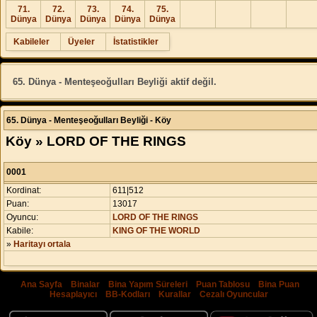
71.
72.
73.
74.
75.
Dünya
Dünya
Dünya
Dünya
Dünya
Kabileler
Üyeler
İstatistikler
65. Dünya - Menteşeoğulları Beyliği aktif değil.
65. Dünya - Menteşeoğulları Beyliği - Köy
Köy » LORD OF THE RINGS
0001
Kordinat:
611|512
Puan:
13017
Oyuncu:
LORD OF THE RINGS
Kabile:
KING OF THE WORLD
»
Haritayı ortala
Ana Sayfa
|
Binalar
|
Bina Yapım Süreleri
|
Puan Tablosu
|
Bina Puan
Hesaplayıcı
|
BB-Kodları
|
Kurallar
|
Cezalı Oyuncular