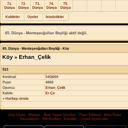
71.
72.
73.
74.
75.
Dünya
Dünya
Dünya
Dünya
Dünya
Kabileler
Üyeler
İstatistikler
65. Dünya - Menteşeoğulları Beyliği aktif değil.
65. Dünya - Menteşeoğulları Beyliği - Köy
Köy » Erhan_Çelik
021
Kordinat:
540|669
Puan:
4868
Oyuncu:
Erhan_Çelik
Kabile:
Er-Çe
»
Haritayı ortala
Ana Sayfa
|
Binalar
|
Bina Yapım Süreleri
|
Puan Tablosu
|
Bina Puan
Hesaplayıcı
|
BB-Kodları
|
Kurallar
|
Cezalı Oyuncular