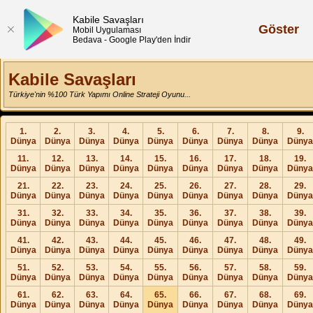
Kabile Savaşları
Göster
Mobil Uygulaması
Bedava - Google Play'den İndir
Kabile Savaşları
Türkiye'nin %100 Türk Yapımı Online Strateji Oyunu...
1.
2.
3.
4.
5.
6.
7.
8.
9.
Dünya
Dünya
Dünya
Dünya
Dünya
Dünya
Dünya
Dünya
Dünya
11.
12.
13.
14.
15.
16.
17.
18.
19.
Dünya
Dünya
Dünya
Dünya
Dünya
Dünya
Dünya
Dünya
Dünya
21.
22.
23.
24.
25.
26.
27.
28.
29.
Dünya
Dünya
Dünya
Dünya
Dünya
Dünya
Dünya
Dünya
Dünya
31.
32.
33.
34.
35.
36.
37.
38.
39.
Dünya
Dünya
Dünya
Dünya
Dünya
Dünya
Dünya
Dünya
Dünya
41.
42.
43.
44.
45.
46.
47.
48.
49.
Dünya
Dünya
Dünya
Dünya
Dünya
Dünya
Dünya
Dünya
Dünya
51.
52.
53.
54.
55.
56.
57.
58.
59.
Dünya
Dünya
Dünya
Dünya
Dünya
Dünya
Dünya
Dünya
Dünya
61.
62.
63.
64.
65.
66.
67.
68.
69.
Dünya
Dünya
Dünya
Dünya
Dünya
Dünya
Dünya
Dünya
Dünya