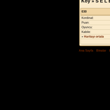
Köy » S E L 
030
Kordinat:
Puan:
Oyuncu:
Kabile:
»
Haritayı ortala
Ana Sayfa
|
Binalar
|