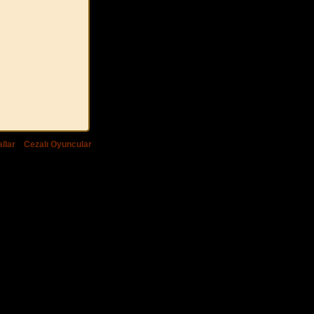
llar
|
Cezalı Oyuncular