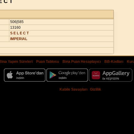
E C T
506|585
13160
S E L E C T
IMPERIAL
Bina Yapım Süreleri
|
Puan Tablosu
|
Bina Puan Hesaplayıcı
|
BB-Kodları
|
Kura
© 2009 - 2026 -
Kabile Savaşları
|
Gizlilik