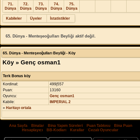
71.
72.
73.
74.
75.
Dünya
Dünya
Dünya
Dünya
Dünya
Kabileler
Üyeler
İstatistikler
65. Dünya - Menteşeoğulları Beyliği aktif değil.
65. Dünya - Menteşeoğulları Beyliği - Köy
Köy » Genç osman1
Terk Bonus köy
Kordinat:
499|557
Puan:
13160
Oyuncu:
Genç osman1
Kabile:
IMPERIAL 2
»
Haritayı ortala
Ana Sayfa
|
Binalar
|
Bina Yapım Süreleri
|
Puan Tablosu
|
Bina Puan
Hesaplayıcı
|
BB-Kodları
|
Kurallar
|
Cezalı Oyuncular