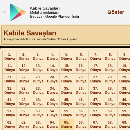
Kabile Savaşları
Göster
Mobil Uygulaması
Bedava - Google Play'den İndir
Kabile Savaşları
Türkiye'nin %100 Türk Yapımı Online Strateji Oyunu...
1.
2.
3.
4.
5.
6.
7.
8.
9.
Dünya
Dünya
Dünya
Dünya
Dünya
Dünya
Dünya
Dünya
Dünya
11.
12.
13.
14.
15.
16.
17.
18.
19.
Dünya
Dünya
Dünya
Dünya
Dünya
Dünya
Dünya
Dünya
Dünya
21.
22.
23.
24.
25.
26.
27.
28.
29.
Dünya
Dünya
Dünya
Dünya
Dünya
Dünya
Dünya
Dünya
Dünya
31.
32.
33.
34.
35.
36.
37.
38.
39.
Dünya
Dünya
Dünya
Dünya
Dünya
Dünya
Dünya
Dünya
Dünya
41.
42.
43.
44.
45.
46.
47.
48.
49.
Dünya
Dünya
Dünya
Dünya
Dünya
Dünya
Dünya
Dünya
Dünya
51.
52.
53.
54.
55.
56.
57.
58.
59.
Dünya
Dünya
Dünya
Dünya
Dünya
Dünya
Dünya
Dünya
Dünya
61.
62.
63.
64.
65.
66.
67.
68.
69.
Dünya
Dünya
Dünya
Dünya
Dünya
Dünya
Dünya
Dünya
Dünya