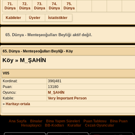
71.
72.
73.
74.
75.
Dünya
Dünya
Dünya
Dünya
Dünya
Kabileler
Üyeler
İstatistikler
65. Dünya - Menteşeoğulları Beyliği aktif değil.
65. Dünya - Menteşeoğulları Beyliği - Köy
Köy » M_ŞAHİN
V05
Kordinat:
396|481
Puan:
13180
Oyuncu:
M_ŞAHİN
Kabile:
Very İmportant Person
»
Haritayı ortala
Ana Sayfa
|
Binalar
|
Bina Yapım Süreleri
|
Puan Tablosu
|
Bina Puan
Hesaplayıcı
|
BB-Kodları
|
Kurallar
|
Cezalı Oyuncular