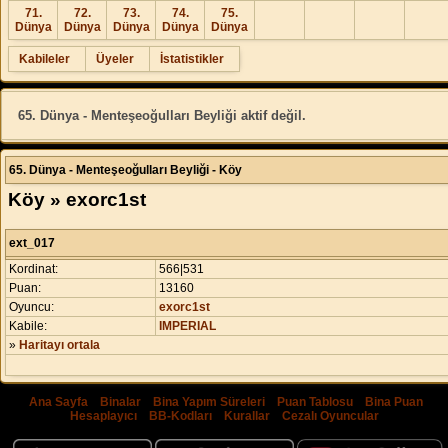
71.
72.
73.
74.
75.
Dünya
Dünya
Dünya
Dünya
Dünya
Kabileler
Üyeler
İstatistikler
65. Dünya - Menteşeoğulları Beyliği aktif değil.
65. Dünya - Menteşeoğulları Beyliği - Köy
Köy » exorc1st
ext_017
Kordinat:
566|531
Puan:
13160
Oyuncu:
exorc1st
Kabile:
IMPERIAL
»
Haritayı ortala
Ana Sayfa
|
Binalar
|
Bina Yapım Süreleri
|
Puan Tablosu
|
Bina Puan
Hesaplayıcı
|
BB-Kodları
|
Kurallar
|
Cezalı Oyuncular