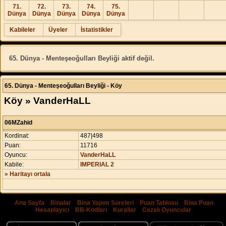
71.
72.
73.
74.
75.
Dünya
Dünya
Dünya
Dünya
Dünya
Kabileler
Üyeler
İstatistikler
65. Dünya - Menteşeoğulları Beyliği aktif değil.
65. Dünya - Menteşeoğulları Beyliği - Köy
Köy » VanderHaLL
06MZahid
Kordinat:
487|498
Puan:
11716
Oyuncu:
VanderHaLL
Kabile:
IMPERIAL 2
»
Haritayı ortala
Ana Sayfa
|
Binalar
|
Bina Yapım Süreleri
|
Puan Tablosu
|
Bina Puan
Hesaplayıcı
|
BB-Kodları
|
Kurallar
|
Cezalı Oyuncular