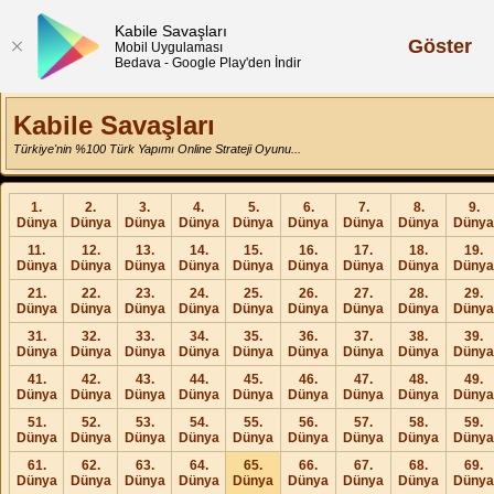
Kabile Savaşları
Göster
Mobil Uygulaması
Bedava - Google Play'den İndir
Kabile Savaşları
Türkiye'nin %100 Türk Yapımı Online Strateji Oyunu...
1.
2.
3.
4.
5.
6.
7.
8.
9.
Dünya
Dünya
Dünya
Dünya
Dünya
Dünya
Dünya
Dünya
Dünya
11.
12.
13.
14.
15.
16.
17.
18.
19.
Dünya
Dünya
Dünya
Dünya
Dünya
Dünya
Dünya
Dünya
Dünya
21.
22.
23.
24.
25.
26.
27.
28.
29.
Dünya
Dünya
Dünya
Dünya
Dünya
Dünya
Dünya
Dünya
Dünya
31.
32.
33.
34.
35.
36.
37.
38.
39.
Dünya
Dünya
Dünya
Dünya
Dünya
Dünya
Dünya
Dünya
Dünya
41.
42.
43.
44.
45.
46.
47.
48.
49.
Dünya
Dünya
Dünya
Dünya
Dünya
Dünya
Dünya
Dünya
Dünya
51.
52.
53.
54.
55.
56.
57.
58.
59.
Dünya
Dünya
Dünya
Dünya
Dünya
Dünya
Dünya
Dünya
Dünya
61.
62.
63.
64.
65.
66.
67.
68.
69.
Dünya
Dünya
Dünya
Dünya
Dünya
Dünya
Dünya
Dünya
Dünya