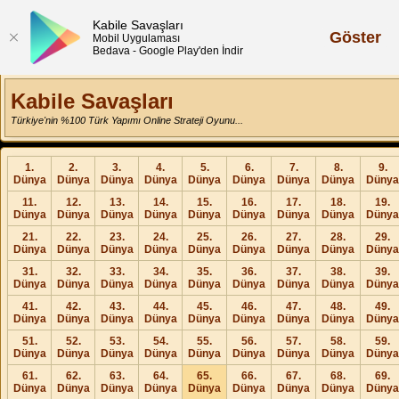
Kabile Savaşları
Göster
Mobil Uygulaması
Bedava - Google Play'den İndir
Kabile Savaşları
Türkiye'nin %100 Türk Yapımı Online Strateji Oyunu...
1.
2.
3.
4.
5.
6.
7.
8.
9.
Dünya
Dünya
Dünya
Dünya
Dünya
Dünya
Dünya
Dünya
Dünya
11.
12.
13.
14.
15.
16.
17.
18.
19.
Dünya
Dünya
Dünya
Dünya
Dünya
Dünya
Dünya
Dünya
Dünya
21.
22.
23.
24.
25.
26.
27.
28.
29.
Dünya
Dünya
Dünya
Dünya
Dünya
Dünya
Dünya
Dünya
Dünya
31.
32.
33.
34.
35.
36.
37.
38.
39.
Dünya
Dünya
Dünya
Dünya
Dünya
Dünya
Dünya
Dünya
Dünya
41.
42.
43.
44.
45.
46.
47.
48.
49.
Dünya
Dünya
Dünya
Dünya
Dünya
Dünya
Dünya
Dünya
Dünya
51.
52.
53.
54.
55.
56.
57.
58.
59.
Dünya
Dünya
Dünya
Dünya
Dünya
Dünya
Dünya
Dünya
Dünya
61.
62.
63.
64.
65.
66.
67.
68.
69.
Dünya
Dünya
Dünya
Dünya
Dünya
Dünya
Dünya
Dünya
Dünya