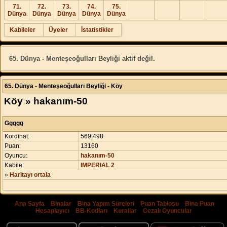
71.
72.
73.
74.
75.
Dünya
Dünya
Dünya
Dünya
Dünya
Kabileler
Üyeler
İstatistikler
65. Dünya - Menteşeoğulları Beyliği aktif değil.
65. Dünya - Menteşeoğulları Beyliği - Köy
Köy » hakanım-50
Ggggg
Kordinat:
569|498
Puan:
13160
Oyuncu:
hakanım-50
Kabile:
IMPERIAL 2
»
Haritayı ortala
Ana Sayfa
|
Binalar
|
Bina Yapım Süreleri
|
Puan Tablosu
|
Bina Puan
Hesaplayıcı
|
BB-Kodları
|
Kurallar
|
Cezalı Oyuncular