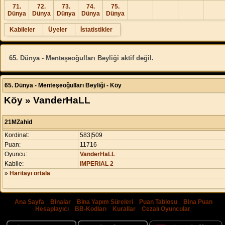
71.
72.
73.
74.
75.
Dünya
Dünya
Dünya
Dünya
Dünya
Kabileler
Üyeler
İstatistikler
65. Dünya - Menteşeoğulları Beyliği aktif değil.
65. Dünya - Menteşeoğulları Beyliği - Köy
Köy » VanderHaLL
21MZahid
Kordinat:
583|509
Puan:
11716
Oyuncu:
VanderHaLL
Kabile:
IMPERIAL 2
»
Haritayı ortala
Ana Sayfa
|
Binalar
|
Bina Yapım Süreleri
|
Puan Tablosu
|
Bina Puan
Hesaplayıcı
|
BB-Kodları
|
Kurallar
|
Cezalı Oyuncular