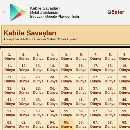
Kabile Savaşları
Göster
Mobil Uygulaması
Bedava - Google Play'den İndir
Kabile Savaşları
Türkiye'nin %100 Türk Yapımı Online Strateji Oyunu...
1.
2.
3.
4.
5.
6.
7.
8.
9.
Dünya
Dünya
Dünya
Dünya
Dünya
Dünya
Dünya
Dünya
Dünya
11.
12.
13.
14.
15.
16.
17.
18.
19.
Dünya
Dünya
Dünya
Dünya
Dünya
Dünya
Dünya
Dünya
Dünya
21.
22.
23.
24.
25.
26.
27.
28.
29.
Dünya
Dünya
Dünya
Dünya
Dünya
Dünya
Dünya
Dünya
Dünya
31.
32.
33.
34.
35.
36.
37.
38.
39.
Dünya
Dünya
Dünya
Dünya
Dünya
Dünya
Dünya
Dünya
Dünya
41.
42.
43.
44.
45.
46.
47.
48.
49.
Dünya
Dünya
Dünya
Dünya
Dünya
Dünya
Dünya
Dünya
Dünya
51.
52.
53.
54.
55.
56.
57.
58.
59.
Dünya
Dünya
Dünya
Dünya
Dünya
Dünya
Dünya
Dünya
Dünya
61.
62.
63.
64.
65.
66.
67.
68.
69.
Dünya
Dünya
Dünya
Dünya
Dünya
Dünya
Dünya
Dünya
Dünya