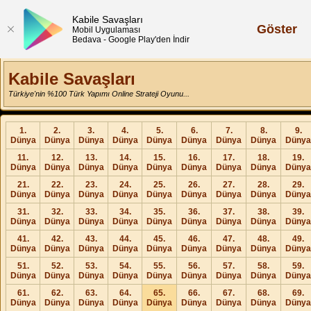
Kabile Savaşları
Göster
Mobil Uygulaması
Bedava - Google Play'den İndir
Kabile Savaşları
Türkiye'nin %100 Türk Yapımı Online Strateji Oyunu...
1.
2.
3.
4.
5.
6.
7.
8.
9.
Dünya
Dünya
Dünya
Dünya
Dünya
Dünya
Dünya
Dünya
Dünya
11.
12.
13.
14.
15.
16.
17.
18.
19.
Dünya
Dünya
Dünya
Dünya
Dünya
Dünya
Dünya
Dünya
Dünya
21.
22.
23.
24.
25.
26.
27.
28.
29.
Dünya
Dünya
Dünya
Dünya
Dünya
Dünya
Dünya
Dünya
Dünya
31.
32.
33.
34.
35.
36.
37.
38.
39.
Dünya
Dünya
Dünya
Dünya
Dünya
Dünya
Dünya
Dünya
Dünya
41.
42.
43.
44.
45.
46.
47.
48.
49.
Dünya
Dünya
Dünya
Dünya
Dünya
Dünya
Dünya
Dünya
Dünya
51.
52.
53.
54.
55.
56.
57.
58.
59.
Dünya
Dünya
Dünya
Dünya
Dünya
Dünya
Dünya
Dünya
Dünya
61.
62.
63.
64.
65.
66.
67.
68.
69.
Dünya
Dünya
Dünya
Dünya
Dünya
Dünya
Dünya
Dünya
Dünya