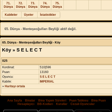
71.
72.
73.
74.
75.
Dünya
Dünya
Dünya
Dünya
Dünya
Kabileler
Üyeler
İstatistikler
65. Dünya - Menteşeoğulları Beyliği aktif değil.
65. Dünya - Menteşeoğulları Beyliği - Köy
Köy » S E L E C T
025
Kordinat:
510|596
Puan:
13160
Oyuncu:
S E L E C T
Kabile:
IMPERIAL
»
Haritayı ortala
Ana Sayfa
|
Binalar
|
Bina Yapım Süreleri
|
Puan Tablosu
|
Bina Puan
Hesaplayıcı
|
BB-Kodları
|
Kurallar
|
Cezalı Oyuncular