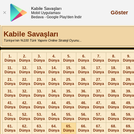
Kabile Savaşları
Göster
Mobil Uygulaması
Bedava - Google Play'den İndir
Kabile Savaşları
Türkiye'nin %100 Türk Yapımı Online Strateji Oyunu...
1.
2.
3.
4.
5.
6.
7.
8.
9.
Dünya
Dünya
Dünya
Dünya
Dünya
Dünya
Dünya
Dünya
Dünya
11.
12.
13.
14.
15.
16.
17.
18.
19.
Dünya
Dünya
Dünya
Dünya
Dünya
Dünya
Dünya
Dünya
Dünya
21.
22.
23.
24.
25.
26.
27.
28.
29.
Dünya
Dünya
Dünya
Dünya
Dünya
Dünya
Dünya
Dünya
Dünya
31.
32.
33.
34.
35.
36.
37.
38.
39.
Dünya
Dünya
Dünya
Dünya
Dünya
Dünya
Dünya
Dünya
Dünya
41.
42.
43.
44.
45.
46.
47.
48.
49.
Dünya
Dünya
Dünya
Dünya
Dünya
Dünya
Dünya
Dünya
Dünya
51.
52.
53.
54.
55.
56.
57.
58.
59.
Dünya
Dünya
Dünya
Dünya
Dünya
Dünya
Dünya
Dünya
Dünya
61.
62.
63.
64.
65.
66.
67.
68.
69.
Dünya
Dünya
Dünya
Dünya
Dünya
Dünya
Dünya
Dünya
Dünya