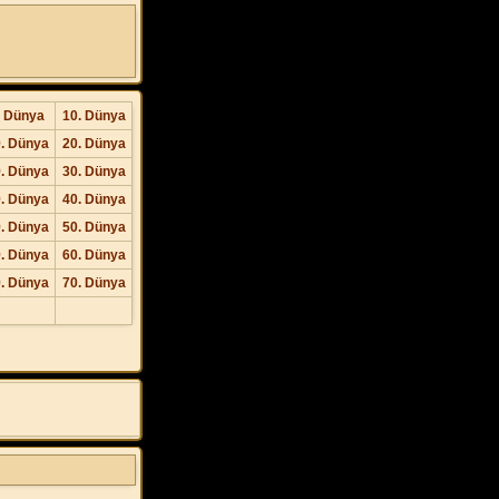
. Dünya
10. Dünya
. Dünya
20. Dünya
. Dünya
30. Dünya
. Dünya
40. Dünya
. Dünya
50. Dünya
. Dünya
60. Dünya
. Dünya
70. Dünya