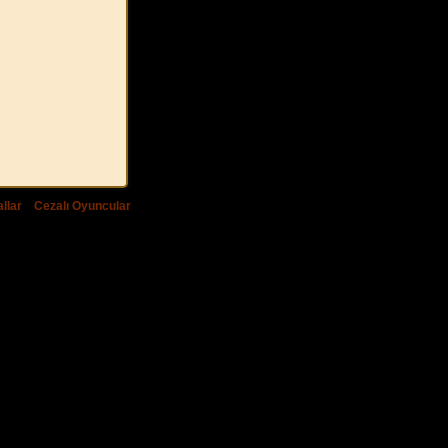
llar
|
Cezalı Oyuncular