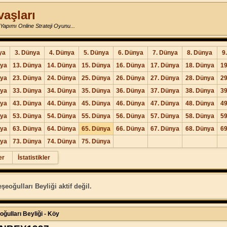
vaşları
Yapımı Online Strateji Oyunu...
ya
3. Dünya
4. Dünya
5. Dünya
6. Dünya
7. Dünya
8. Dünya
9
nya
13. Dünya
14. Dünya
15. Dünya
16. Dünya
17. Dünya
18. Dünya
19
nya
23. Dünya
24. Dünya
25. Dünya
26. Dünya
27. Dünya
28. Dünya
29
nya
33. Dünya
34. Dünya
35. Dünya
36. Dünya
37. Dünya
38. Dünya
39
nya
43. Dünya
44. Dünya
45. Dünya
46. Dünya
47. Dünya
48. Dünya
49
nya
53. Dünya
54. Dünya
55. Dünya
56. Dünya
57. Dünya
58. Dünya
59
nya
63. Dünya
64. Dünya
65. Dünya
66. Dünya
67. Dünya
68. Dünya
69
nya
73. Dünya
74. Dünya
75. Dünya
er
İstatistikler
şeoğulları Beyliği aktif değil.
ğulları Beyliği - Köy