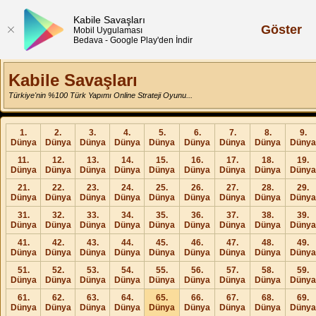
Kabile Savaşları
Göster
Mobil Uygulaması
Bedava - Google Play'den İndir
Kabile Savaşları
Türkiye'nin %100 Türk Yapımı Online Strateji Oyunu...
1.
2.
3.
4.
5.
6.
7.
8.
9.
Dünya
Dünya
Dünya
Dünya
Dünya
Dünya
Dünya
Dünya
Dünya
11.
12.
13.
14.
15.
16.
17.
18.
19.
Dünya
Dünya
Dünya
Dünya
Dünya
Dünya
Dünya
Dünya
Dünya
21.
22.
23.
24.
25.
26.
27.
28.
29.
Dünya
Dünya
Dünya
Dünya
Dünya
Dünya
Dünya
Dünya
Dünya
31.
32.
33.
34.
35.
36.
37.
38.
39.
Dünya
Dünya
Dünya
Dünya
Dünya
Dünya
Dünya
Dünya
Dünya
41.
42.
43.
44.
45.
46.
47.
48.
49.
Dünya
Dünya
Dünya
Dünya
Dünya
Dünya
Dünya
Dünya
Dünya
51.
52.
53.
54.
55.
56.
57.
58.
59.
Dünya
Dünya
Dünya
Dünya
Dünya
Dünya
Dünya
Dünya
Dünya
61.
62.
63.
64.
65.
66.
67.
68.
69.
Dünya
Dünya
Dünya
Dünya
Dünya
Dünya
Dünya
Dünya
Dünya