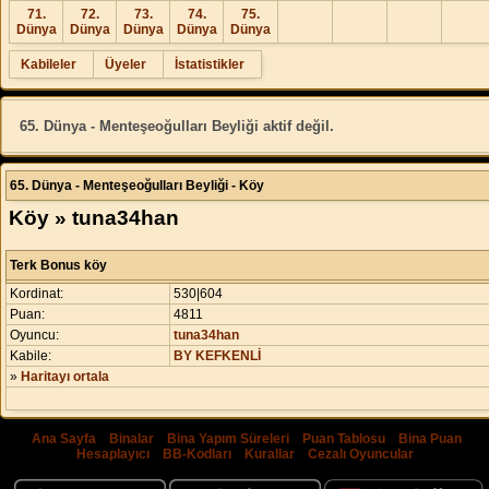
71.
72.
73.
74.
75.
Dünya
Dünya
Dünya
Dünya
Dünya
Kabileler
Üyeler
İstatistikler
65. Dünya - Menteşeoğulları Beyliği aktif değil.
65. Dünya - Menteşeoğulları Beyliği - Köy
Köy » tuna34han
Terk Bonus köy
Kordinat:
530|604
Puan:
4811
Oyuncu:
tuna34han
Kabile:
BY KEFKENLİ
»
Haritayı ortala
Ana Sayfa
|
Binalar
|
Bina Yapım Süreleri
|
Puan Tablosu
|
Bina Puan
Hesaplayıcı
|
BB-Kodları
|
Kurallar
|
Cezalı Oyuncular