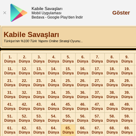
Kabile Savaşları
Göster
Mobil Uygulaması
Bedava - Google Play'den İndir
Kabile Savaşları
Türkiye'nin %100 Türk Yapımı Online Strateji Oyunu...
1.
2.
3.
4.
5.
6.
7.
8.
9.
Dünya
Dünya
Dünya
Dünya
Dünya
Dünya
Dünya
Dünya
Dünya
11.
12.
13.
14.
15.
16.
17.
18.
19.
Dünya
Dünya
Dünya
Dünya
Dünya
Dünya
Dünya
Dünya
Dünya
21.
22.
23.
24.
25.
26.
27.
28.
29.
Dünya
Dünya
Dünya
Dünya
Dünya
Dünya
Dünya
Dünya
Dünya
31.
32.
33.
34.
35.
36.
37.
38.
39.
Dünya
Dünya
Dünya
Dünya
Dünya
Dünya
Dünya
Dünya
Dünya
41.
42.
43.
44.
45.
46.
47.
48.
49.
Dünya
Dünya
Dünya
Dünya
Dünya
Dünya
Dünya
Dünya
Dünya
51.
52.
53.
54.
55.
56.
57.
58.
59.
Dünya
Dünya
Dünya
Dünya
Dünya
Dünya
Dünya
Dünya
Dünya
61.
62.
63.
64.
65.
66.
67.
68.
69.
Dünya
Dünya
Dünya
Dünya
Dünya
Dünya
Dünya
Dünya
Dünya