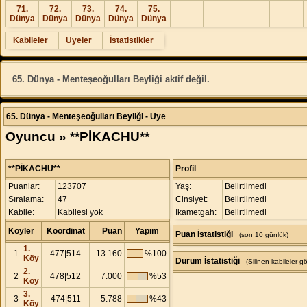
71.
72.
73.
74.
75.
Dünya
Dünya
Dünya
Dünya
Dünya
Kabileler
Üyeler
İstatistikler
65. Dünya - Menteşeoğulları Beyliği aktif değil.
65. Dünya - Menteşeoğulları Beyliği - Üye
Oyuncu » **PİKACHU**
**PİKACHU**
Profil
Puanlar:
123707
Yaş:
Belirtilmedi
Sıralama:
47
Cinsiyet:
Belirtilmedi
Kabile:
Kabilesi yok
İkametgah:
Belirtilmedi
Köyler
Koordinat
Puan
Yapım
Puan İstatistiği
(son 10 günlük)
1.
1
477|514
13.160
%100
Köy
Durum İstatistiği
(Silinen kabileler 
2.
2
478|512
7.000
%53
Köy
3.
3
474|511
5.788
%43
Köy