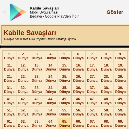
Kabile Savaşları
Göster
Mobil Uygulaması
Bedava - Google Play'den İndir
Kabile Savaşları
Türkiye'nin %100 Türk Yapımı Online Strateji Oyunu...
1.
2.
3.
4.
5.
6.
7.
8.
9.
Dünya
Dünya
Dünya
Dünya
Dünya
Dünya
Dünya
Dünya
Dünya
11.
12.
13.
14.
15.
16.
17.
18.
19.
Dünya
Dünya
Dünya
Dünya
Dünya
Dünya
Dünya
Dünya
Dünya
21.
22.
23.
24.
25.
26.
27.
28.
29.
Dünya
Dünya
Dünya
Dünya
Dünya
Dünya
Dünya
Dünya
Dünya
31.
32.
33.
34.
35.
36.
37.
38.
39.
Dünya
Dünya
Dünya
Dünya
Dünya
Dünya
Dünya
Dünya
Dünya
41.
42.
43.
44.
45.
46.
47.
48.
49.
Dünya
Dünya
Dünya
Dünya
Dünya
Dünya
Dünya
Dünya
Dünya
51.
52.
53.
54.
55.
56.
57.
58.
59.
Dünya
Dünya
Dünya
Dünya
Dünya
Dünya
Dünya
Dünya
Dünya
61.
62.
63.
64.
65.
66.
67.
68.
69.
Dünya
Dünya
Dünya
Dünya
Dünya
Dünya
Dünya
Dünya
Dünya