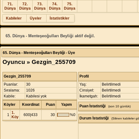
71.
72.
73.
74.
75.
Dünya
Dünya
Dünya
Dünya
Dünya
Kabileler
Üyeler
İstatistikler
65. Dünya - Menteşeoğulları Beyliği aktif değil.
65. Dünya - Menteşeoğulları Beyliği - Üye
Oyuncu » Gezgin_255709
Gezgin_255709
Profil
Puanlar:
30
Yaş:
Belirtilmedi
Sıralama:
1026
Cinsiyet:
Belirtilmedi
Kabile:
Kabilesi yok
İkametgah:
Belirtilmedi
Köyler
Koordinat
Puan
Yapım
Puan İstatistiği
(son 10 günlük)
1.
1
600|433
30
%0
Köy
Durum İstatistiği
(Silinen kabileler 