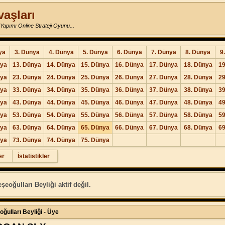
vaşları
Yapımı Online Strateji Oyunu...
ya
3. Dünya
4. Dünya
5. Dünya
6. Dünya
7. Dünya
8. Dünya
9
nya
13. Dünya
14. Dünya
15. Dünya
16. Dünya
17. Dünya
18. Dünya
19
nya
23. Dünya
24. Dünya
25. Dünya
26. Dünya
27. Dünya
28. Dünya
29
nya
33. Dünya
34. Dünya
35. Dünya
36. Dünya
37. Dünya
38. Dünya
39
nya
43. Dünya
44. Dünya
45. Dünya
46. Dünya
47. Dünya
48. Dünya
49
nya
53. Dünya
54. Dünya
55. Dünya
56. Dünya
57. Dünya
58. Dünya
59
nya
63. Dünya
64. Dünya
65. Dünya
66. Dünya
67. Dünya
68. Dünya
69
nya
73. Dünya
74. Dünya
75. Dünya
er
İstatistikler
şeoğulları Beyliği aktif değil.
ğulları Beyliği - Üye