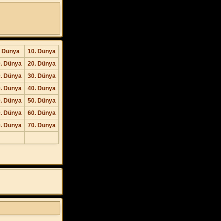
. Dünya
10. Dünya
. Dünya
20. Dünya
. Dünya
30. Dünya
. Dünya
40. Dünya
. Dünya
50. Dünya
. Dünya
60. Dünya
. Dünya
70. Dünya