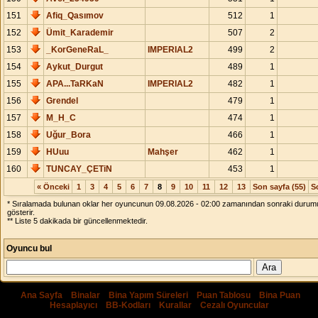
151
Afiq_Qasımov
512
1
152
Ümit_Karademir
507
2
153
_KorGeneRaL_
IMPERIAL2
499
2
154
Aykut_Durgut
489
1
155
APA...TaRKaN
IMPERIAL2
482
1
156
Grendel
479
1
157
M_H_C
474
1
158
Uğur_Bora
466
1
159
HUuu
Mahşer
462
1
160
TUNCAY_ÇETiN
453
1
« Önceki
1
3
4
5
6
7
8
9
10
11
12
13
Son sayfa (55)
S
* Sıralamada bulunan oklar her oyuncunun 09.08.2026 - 02:00 zamanından sonraki duru
gösterir.
** Liste 5 dakikada bir güncellenmektedir.
Oyuncu bul
Ana Sayfa
|
Binalar
|
Bina Yapım Süreleri
|
Puan Tablosu
|
Bina Puan
Hesaplayıcı
|
BB-Kodları
|
Kurallar
|
Cezalı Oyuncular