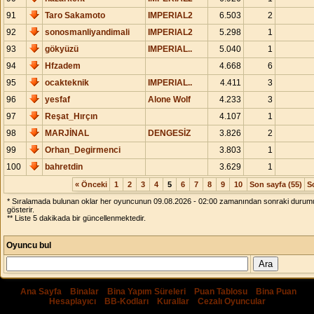
91
Taro Sakamoto
IMPERIAL2
6.503
2
92
sonosmanliyandimali
IMPERIAL2
5.298
1
93
gökyüzü
IMPERIAL..
5.040
1
94
Hfzadem
4.668
6
95
ocakteknik
IMPERIAL..
4.411
3
96
yesfaf
Alone Wolf
4.233
3
97
Reşat_Hırçın
4.107
1
98
MARJİNAL
DENGESİZ
3.826
2
99
Orhan_Degirmenci
3.803
1
100
bahretdin
3.629
1
« Önceki
1
2
3
4
5
6
7
8
9
10
Son sayfa (55)
S
* Sıralamada bulunan oklar her oyuncunun 09.08.2026 - 02:00 zamanından sonraki duru
gösterir.
** Liste 5 dakikada bir güncellenmektedir.
Oyuncu bul
Ana Sayfa
|
Binalar
|
Bina Yapım Süreleri
|
Puan Tablosu
|
Bina Puan
Hesaplayıcı
|
BB-Kodları
|
Kurallar
|
Cezalı Oyuncular