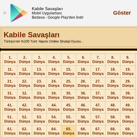
Kabile Savaşları
Göster
Mobil Uygulaması
Bedava - Google Play'den İndir
Kabile Savaşları
Türkiye'nin %100 Türk Yapımı Online Strateji Oyunu...
1.
2.
3.
4.
5.
6.
7.
8.
9.
Dünya
Dünya
Dünya
Dünya
Dünya
Dünya
Dünya
Dünya
Dünya
11.
12.
13.
14.
15.
16.
17.
18.
19.
Dünya
Dünya
Dünya
Dünya
Dünya
Dünya
Dünya
Dünya
Dünya
21.
22.
23.
24.
25.
26.
27.
28.
29.
Dünya
Dünya
Dünya
Dünya
Dünya
Dünya
Dünya
Dünya
Dünya
31.
32.
33.
34.
35.
36.
37.
38.
39.
Dünya
Dünya
Dünya
Dünya
Dünya
Dünya
Dünya
Dünya
Dünya
41.
42.
43.
44.
45.
46.
47.
48.
49.
Dünya
Dünya
Dünya
Dünya
Dünya
Dünya
Dünya
Dünya
Dünya
51.
52.
53.
54.
55.
56.
57.
58.
59.
Dünya
Dünya
Dünya
Dünya
Dünya
Dünya
Dünya
Dünya
Dünya
61.
62.
63.
64.
65.
66.
67.
68.
69.
Dünya
Dünya
Dünya
Dünya
Dünya
Dünya
Dünya
Dünya
Dünya