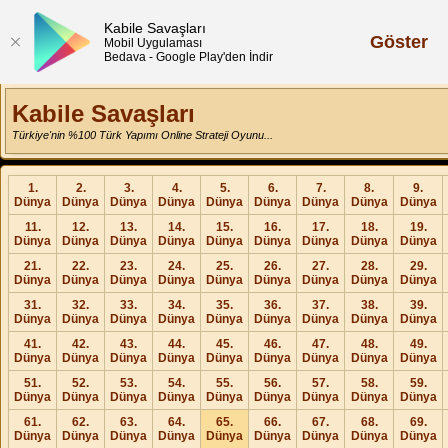
Kabile Savaşları
Göster
Mobil Uygulaması
Bedava - Google Play'den İndir
Kabile Savaşları
Türkiye'nin %100 Türk Yapımı Online Strateji Oyunu...
1.
2.
3.
4.
5.
6.
7.
8.
9.
Dünya
Dünya
Dünya
Dünya
Dünya
Dünya
Dünya
Dünya
Dünya
11.
12.
13.
14.
15.
16.
17.
18.
19.
Dünya
Dünya
Dünya
Dünya
Dünya
Dünya
Dünya
Dünya
Dünya
21.
22.
23.
24.
25.
26.
27.
28.
29.
Dünya
Dünya
Dünya
Dünya
Dünya
Dünya
Dünya
Dünya
Dünya
31.
32.
33.
34.
35.
36.
37.
38.
39.
Dünya
Dünya
Dünya
Dünya
Dünya
Dünya
Dünya
Dünya
Dünya
41.
42.
43.
44.
45.
46.
47.
48.
49.
Dünya
Dünya
Dünya
Dünya
Dünya
Dünya
Dünya
Dünya
Dünya
51.
52.
53.
54.
55.
56.
57.
58.
59.
Dünya
Dünya
Dünya
Dünya
Dünya
Dünya
Dünya
Dünya
Dünya
61.
62.
63.
64.
65.
66.
67.
68.
69.
Dünya
Dünya
Dünya
Dünya
Dünya
Dünya
Dünya
Dünya
Dünya