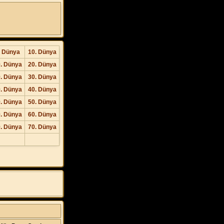
. Dünya
10. Dünya
. Dünya
20. Dünya
. Dünya
30. Dünya
. Dünya
40. Dünya
. Dünya
50. Dünya
. Dünya
60. Dünya
. Dünya
70. Dünya